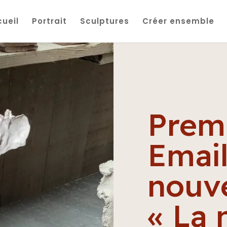
ueil
Portrait
Sculptures
Créer ensemble
Prem
Email
nouve
« La 